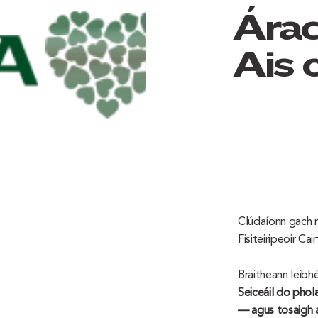
Ára
Aisí
Clúdaíonn gach mó
Fisiteiripeoir Ca
Braitheann leibhé
Seiceáil do phola
— agus tosaigh ar