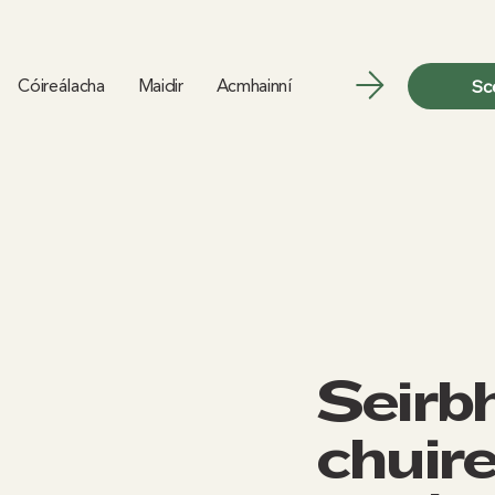
Cóireálacha
Maidir
Acmhainní
Sc
Seirbh
chuire