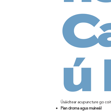
C
ú 
Úsáidtear acupuncture go coit
Pian droma agus muineál