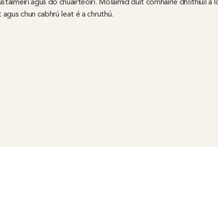
taiméirí agus do chuairteoirí. Molaimid duit comhairle dhlíthiúil a l
t agus chun cabhrú leat é a chruthú.