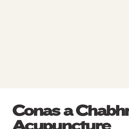
Conas a Chabh
Acupuncture