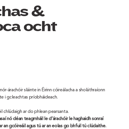
chas &
ocaíocht
r-árachóir sláinte in Éirinn cóireálacha a sholáthraíonn
irte i gcleachtas príobháideach.
il chlúdaigh ar do phlean pearsanta.
saí nó déan teagmháil le d’árachóir le haghaidh sonraí
 an gcóireáil agus tú ar an eolas go bhfuil tú clúdaithe.