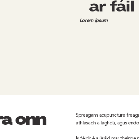
ar fáil
Lorem ipsum
raíonn
Spreagann acupuncture freagai
athlasadh a laghdú, agus endo
Is féidir é a úsáid mar theiri