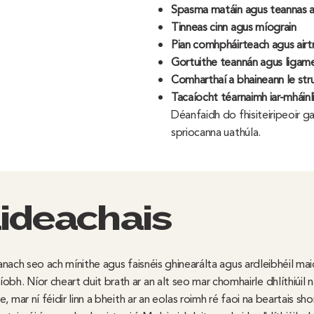
Spasma matáin agus teannas a
Tinneas cinn agus míograin
Pian comhpháirteach agus airt
Gortuithe teannán agus ligam
Comharthaí a bhaineann le str
Tacaíocht téarnaimh iar-mháinl
Déanfaidh do fhisiteiripeoir gac
spriocanna uathúla.
ideachais
thanach seo ach mínithe agus faisnéis ghinearálta agus ardleibhéil maid
bh. Níor cheart duit brath ar an alt seo mar chomhairle dhlíthiúil 
, mar ní féidir linn a bheith ar an eolas roimh ré faoi na beartais sh