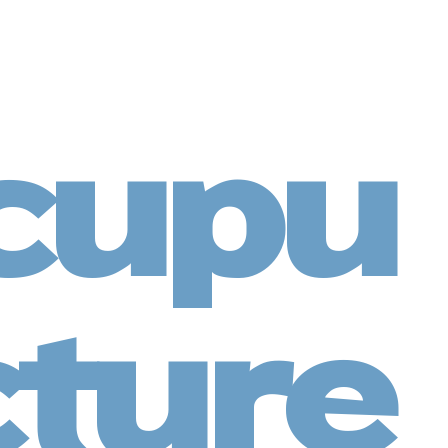
cupu
ture