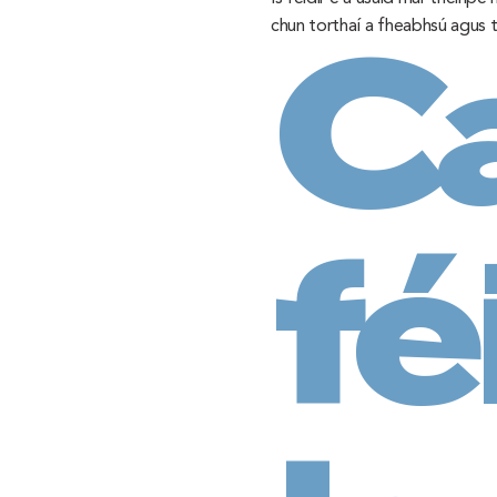
chun torthaí a fheabhsú agus 
Ca
fé