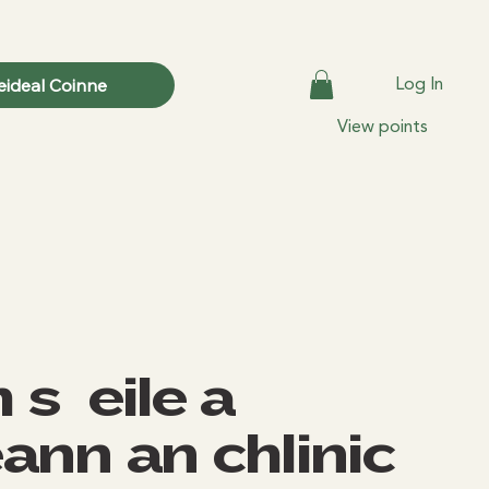
Log In
eideal Coinne
View points
ísí eile a
ann an chlinic