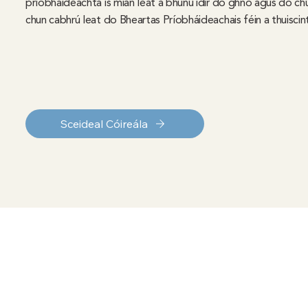
príobháideachta is mian leat a bhunú idir do ghnó agus do chus
chun cabhrú leat do Bheartas Príobháideachais féin a thuiscin
Sceideal Cóireála