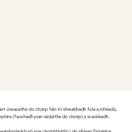
rt cneasaithe do choirp féin trí shreabhadh fola a mhéadú,
rphins (faochadh pian nádúrtha do choirp) a scaoileadh.
pe neamhspleách nó mar chomhtháthú i do phlean fisiteiripe