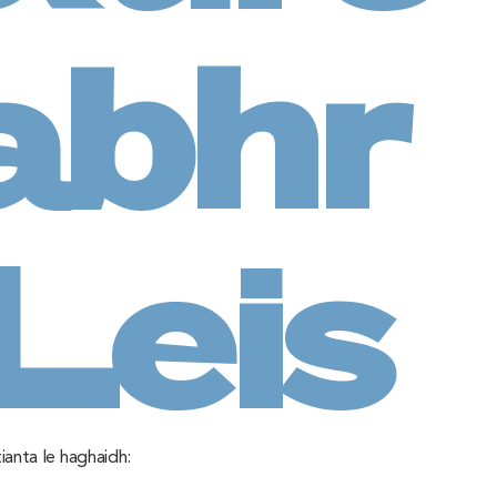
abhr
Leis
ianta le haghaidh: