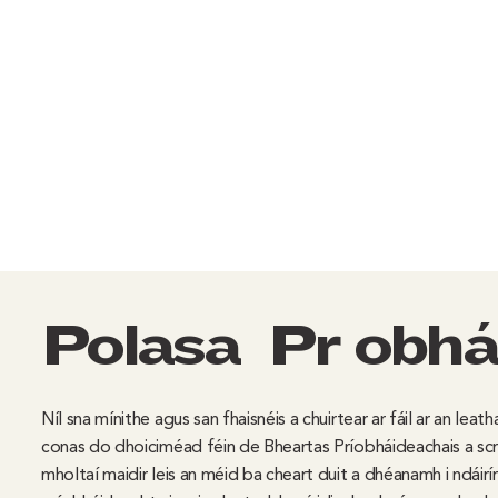
Polasaí Príobhá
Níl sna mínithe agus san fhaisnéis a chuirtear ar fáil ar an lea
conas do dhoiciméad féin de Bheartas Príobháideachais a scrío
mholtaí maidir leis an méid ba cheart duit a dhéanamh i ndáiríre