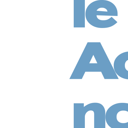
le
A
nc