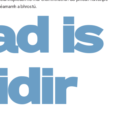
téarnamh a bhrostú.
d is
idir