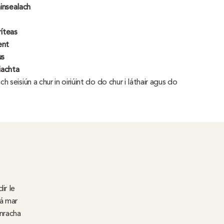
insealach
ríteas
ent
us
iachta
h seisiún a chur in oiriúint do do chur i láthair agus do
ir le
ná mar
onracha