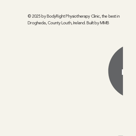
© 2025 by BodyRight Physiotherapy Clinic, the best in
Drogheda, County Louth, Ireland. Built by
MMB