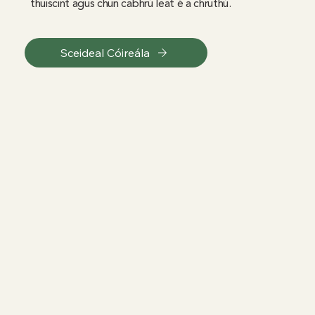
thuiscint agus chun cabhrú leat é a chruthú.
Sceideal Cóireála