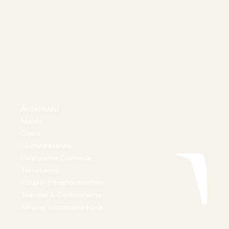
Ár Seirbhísí
Maidir
Cliant
Léirmheasanna
Ceisteanna Coitianta
Tionscadail
Polasaí Príobháideachais
Téarmaí & Coinníollacha
Ráiteas Inrochtaineachta