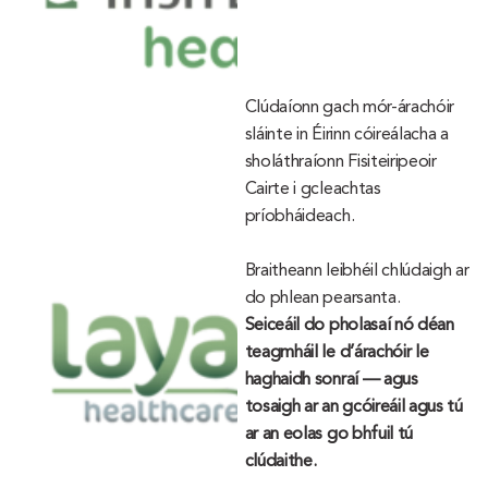
Clúdaíonn gach mór-árachóir
sláinte in Éirinn cóireálacha a
sholáthraíonn Fisiteiripeoir
Cairte i gcleachtas
príobháideach.
Braitheann leibhéil chlúdaigh ar
do phlean pearsanta.
Seiceáil do pholasaí nó déan
teagmháil le d’árachóir le
haghaidh sonraí — agus
tosaigh ar an gcóireáil agus tú
ar an eolas go bhfuil tú
clúdaithe.