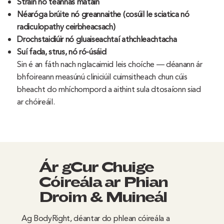
Strain nó teannas matáin
Néaróga brúite nó greannaithe (cosúil le sciatica nó
radiculopathy ceirbheacsach)
Drochstaidiúir nó gluaiseachtaí athchleachtacha
Suí fada, strus, nó ró-úsáid
Sin é an fáth nach nglacaimid leis choíche — déanann ár
bhfoireann measúnú cliniciúil cuimsitheach chun cúis
bheacht do mhíchompord a aithint sula dtosaíonn siad
ar chóireáil.
Ár gCur Chuige
Cóireála ar Phian
Droim & Muineál
Ag BodyRight, déantar do phlean cóireála a