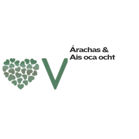
Árachas &
Aisíocaíocht