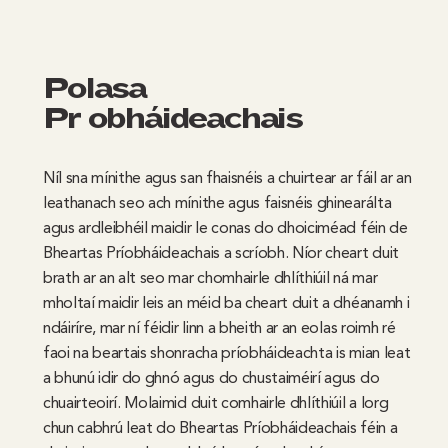
Polasaí
Príobháideachais
Níl sna mínithe agus san fhaisnéis a chuirtear ar fáil ar an
leathanach seo ach mínithe agus faisnéis ghinearálta
agus ardleibhéil maidir le conas do dhoiciméad féin de
Bheartas Príobháideachais a scríobh. Níor cheart duit
brath ar an alt seo mar chomhairle dhlíthiúil ná mar
mholtaí maidir leis an méid ba cheart duit a dhéanamh i
ndáiríre, mar ní féidir linn a bheith ar an eolas roimh ré
faoi na beartais shonracha príobháideachta is mian leat
a bhunú idir do ghnó agus do chustaiméirí agus do
chuairteoirí. Molaimid duit comhairle dhlíthiúil a lorg
chun cabhrú leat do Bheartas Príobháideachais féin a