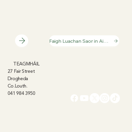
Faigh Luachan Saor in Aisce
TEAGMHÁIL
27 Fair Street
Drogheda
Co.Louth.
041 984 3950