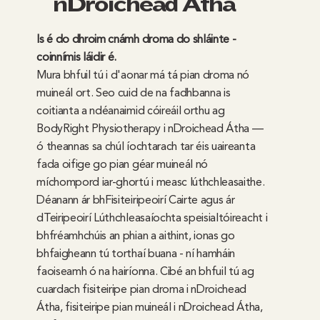
nDroichead Átha
Is é do dhroim cnámh droma do shláinte -
coinnímis láidir é.
Mura bhfuil tú i d'aonar má tá pian droma nó
muineál ort. Seo cuid de na fadhbanna is
coitianta a ndéanaimid cóireáil orthu ag
BodyRight Physiotherapy i nDroichead Átha —
ó theannas sa chúl íochtarach tar éis uaireanta
fada oifige go pian géar muineál nó
míchompord iar-ghortú i measc lúthchleasaithe.
Déanann ár bhFisiteiripeoirí Cairte agus ár
dTeiripeoirí Lúthchleasaíochta speisialtóireacht i
bhfréamhchúis an phian a aithint, ionas go
bhfaigheann tú torthaí buana - ní hamháin
faoiseamh ó na hairíonna. Cibé an bhfuil tú ag
cuardach fisiteiripe pian droma i nDroichead
Átha, fisiteiripe pian muineál i nDroichead Átha,