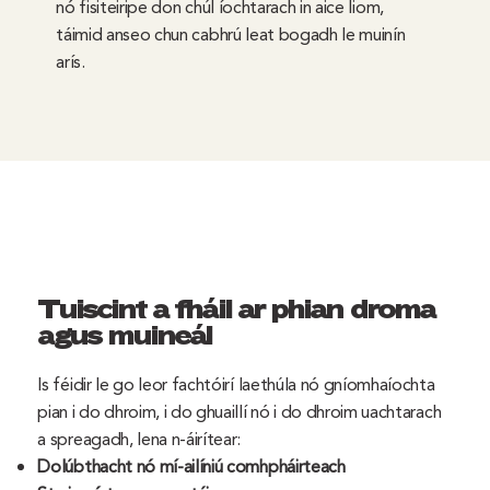
nó fisiteiripe don chúl íochtarach in aice liom,
táimid anseo chun cabhrú leat bogadh le muinín
arís.
Tuiscint a fháil ar phian droma
agus muineál
Is féidir le go leor fachtóirí laethúla nó gníomhaíochta
pian i do dhroim, i do ghuaillí nó i do dhroim uachtarach
a spreagadh, lena n-áirítear:
Dolúbthacht nó mí-ailíniú comhpháirteach