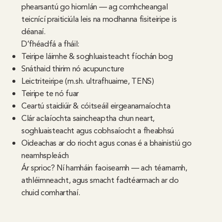
phearsantú go hiomlán — ag comhcheangal
teicnící praiticiúla leis na modhanna fisiteiripe is
déanaí.
D’fhéadfá a fháil:
Teiripe láimhe & soghluaisteacht fíochán bog
Snáthaid thirim nó acupuncture
Leictriteiripe (m.sh. ultrafhuaime, TENS)
Teiripe te nó fuar
Ceartú staidiúir & cóitseáil eirgeanamaíochta
Clár aclaíochta saincheaptha chun neart,
soghluaisteacht agus cobhsaíocht a fheabhsú
Oideachas ar do riocht agus conas é a bhainistiú go
neamhspleách
Ár sprioc? Ní hamháin faoiseamh — ach téarnamh,
athléimneacht, agus smacht fadtéarmach ar do
chuid comharthaí.