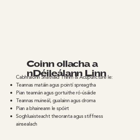
Coinníollacha a
nDéileálann Linn
Cabhraíonn Snáthaid Thirim & Acupuncture le:
Teannas matáin agus pointí spreagtha
Pian teannán agus gortuithe ró-úsáide
Teannas muineál, gualainn agus droma
Pian a bhaineann le spóirt
Soghluaisteacht theoranta agus stiffness
ainsealach