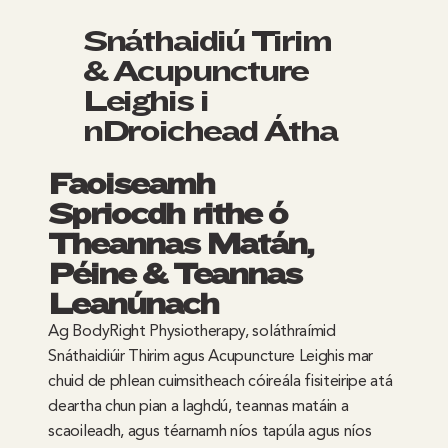
Snáthaidiú Tirim
& Acupuncture
Leighis i
nDroichead Átha
Faoiseamh
Spriocdhírithe ó
Theannas Matán,
Péine & Teannas
Leanúnach
Ag BodyRight Physiotherapy, soláthraímid
Snáthaidiúir Thirim agus Acupuncture Leighis mar
chuid de phlean cuimsitheach cóireála fisiteiripe atá
deartha chun pian a laghdú, teannas matáin a
scaoileadh, agus téarnamh níos tapúla agus níos