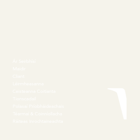
Ár Seirbhísí
Maidir
Cliant
Léirmheasanna
Ceisteanna Coitianta
Tionscadail
Polasaí Príobháideachais
Téarmaí & Coinníollacha
Ráiteas Inrochtaineachta