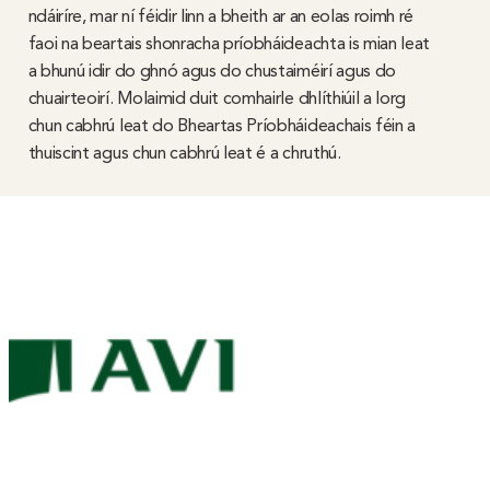
ndáiríre, mar ní féidir linn a bheith ar an eolas roimh ré
faoi na beartais shonracha príobháideachta is mian leat
a bhunú idir do ghnó agus do chustaiméirí agus do
chuairteoirí. Molaimid duit comhairle dhlíthiúil a lorg
chun cabhrú leat do Bheartas Príobháideachais féin a
thuiscint agus chun cabhrú leat é a chruthú.