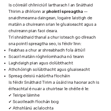
Is cóireáil chliniciúil Iartharach í an Snáthaid
Thirim a dhíríonn ar
phointí spreagtha
—
snaidhmeanna daingean, íogaire laistigh de
matáin a chuireann srian le gluaiseacht agus a
chuireann pian faoi deara.
Trí shnáthaid thanaí a chur isteach go díreach
sna pointí spreagtha seo, is féidir linn:
Feabhas a chur ar shreabhadh fola áitiúil
Scaoil matáin róghníomhacha nó teann
Laghdaigh pian agus dolúbthacht
Athchóirigh solúbthacht agus gluaiseacht
Spreag deisiú nádúrtha fíocháin
Is féidir Snáthaid Tirim a úsáid ina haonar ach is
éifeachtaí é nuair a chuirtear le chéile é le:
✔ Teiripe láimhe
✔ Scaoileadh fíochán bog
✔ Athshlánú aclaíochta