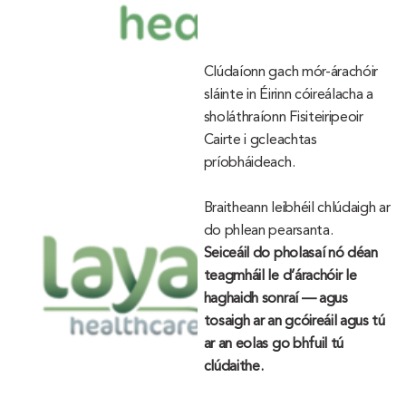
Clúdaíonn gach mór-árachóir
sláinte in Éirinn cóireálacha a
sholáthraíonn Fisiteiripeoir
Cairte i gcleachtas
príobháideach.
Braitheann leibhéil chlúdaigh ar
do phlean pearsanta.
Seiceáil do pholasaí nó déan
teagmháil le d’árachóir le
haghaidh sonraí — agus
tosaigh ar an gcóireáil agus tú
ar an eolas go bhfuil tú
clúdaithe.