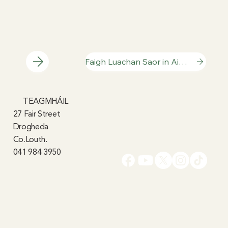
Faigh Luachan Saor in Aisce
TEAGMHÁIL
27 Fair Street
Drogheda
Co.Louth.
041 984 3950