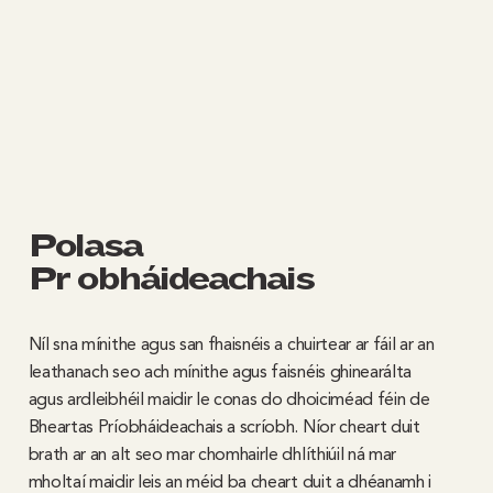
Polasaí
Príobháideachais
Níl sna mínithe agus san fhaisnéis a chuirtear ar fáil ar an
leathanach seo ach mínithe agus faisnéis ghinearálta
agus ardleibhéil maidir le conas do dhoiciméad féin de
Bheartas Príobháideachais a scríobh. Níor cheart duit
brath ar an alt seo mar chomhairle dhlíthiúil ná mar
mholtaí maidir leis an méid ba cheart duit a dhéanamh i