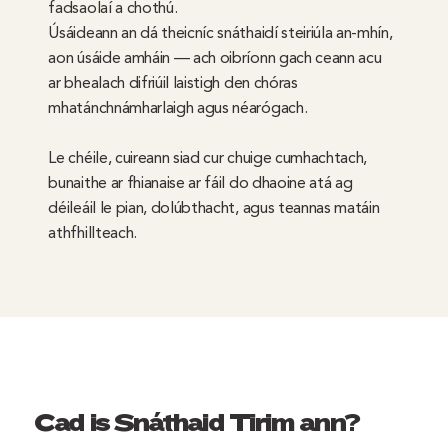
fadsaolaí a chothú.
Úsáideann an dá theicníc snáthaidí steiriúla an-mhín,
aon úsáide amháin — ach oibríonn gach ceann acu
ar bhealach difriúil laistigh den chóras
mhatánchnámharlaigh agus néarógach.
Le chéile, cuireann siad cur chuige cumhachtach,
bunaithe ar fhianaise ar fáil do dhaoine atá ag
déileáil le pian, dolúbthacht, agus teannas matáin
athfhillteach.
Cad is Snáthaid Tirim ann?