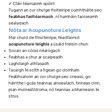
✔ Cláir téarnaimh spóirt
Tugann an cur chuige fisiteiripe comhtháite seo
feabhas fadtéarmach
, ní hamháin faoiseamh
sealadach.
Nóta ar Acupuncture Leighis
Mar chuid de fhisiteiripe, féadfaimid
acupuncture leighis
a úsáid freisin chun:
Socair an córas néarógach
Feabhas a chur ar scaipeadh
Laghdaigh athlasadh
Tacaigh le scíth a ligean go domhain
Feabhsaíonn an cur chuige seo cneasú, go
háirithe i gcás teannas ainsealach, tinneas cinn,
pian muineál/droma, nó teannas a bhaineann le
strus.