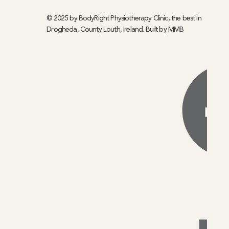
© 2025 by BodyRight Physiotherapy Clinic, the best in
Drogheda, County Louth, Ireland. Built by
MMB