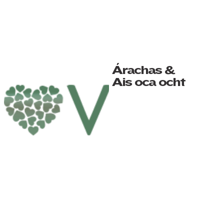
Árachas &
Aisíocaíocht