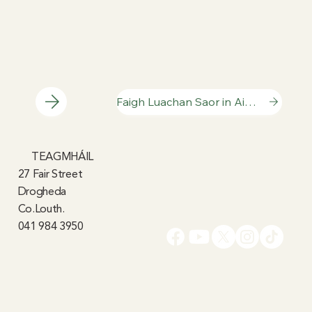
Faigh Luachan Saor in Aisce
TEAGMHÁIL
27 Fair Street
Drogheda
Co.Louth.
041 984 3950