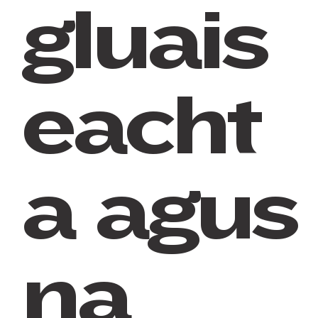
gluais
eacht
a agus
na