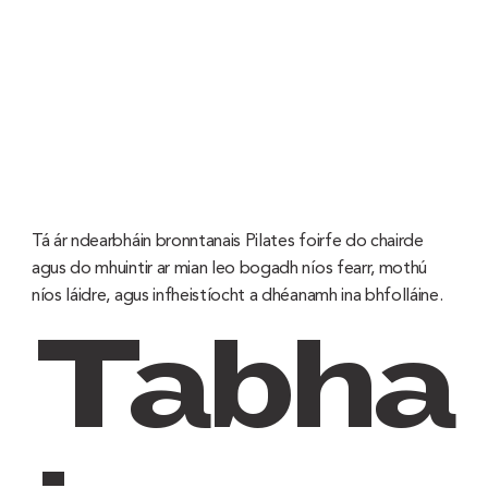
Tá ár ndearbháin bronntanais Pilates foirfe do chairde
agus do mhuintir ar mian leo bogadh níos fearr, mothú
níos láidre, agus infheistíocht a dhéanamh ina bhfolláine.
Tabha