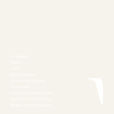
Ár Seirbhísí
Maidir
Cliant
Léirmheasanna
Ceisteanna Coitianta
Tionscadail
Polasaí Príobháideachais
Téarmaí & Coinníollacha
Ráiteas Inrochtaineachta