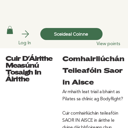
Sceideal Coinne
Log In
View points
Cuir D'Áirithe
Comhairliúchán
Measúnú
Teileafóin Saor
Tosaigh In
Áirithe
in Aisce
Ar mhaith leat triail a bhaint as
Pilates sa chlinic ag BodyRight?
Cuir comhairliúchán teileafóin
SAOR IN AISCE in áirithe le
duine dár bhfoireann chun