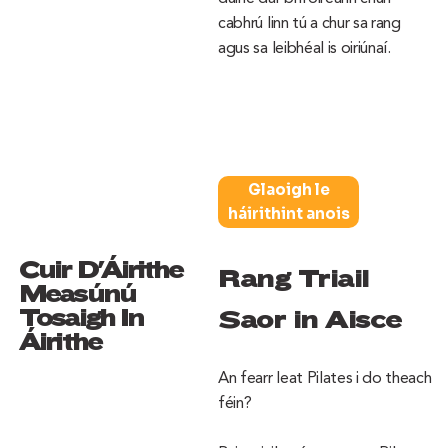
cabhrú linn tú a chur sa rang
agus sa leibhéal is oiriúnaí.
Glaoigh le
háirithint anois
Cuir D'Áirithe
Rang Triail
Measúnú
Tosaigh In
Saor in Aisce
Áirithe
An fearr leat Pilates i do theach
féin?