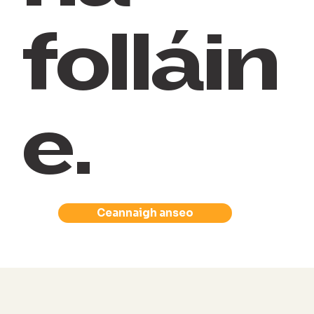
folláin
e.
Ceannaigh anseo