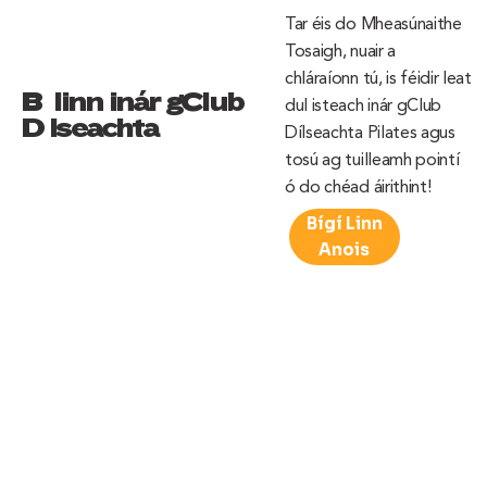
Tar éis do Mheasúnaithe
Tosaigh, nuair a
chláraíonn tú, is féidir leat
Bí linn inár gClub
dul isteach inár gClub
Dílseachta
Dílseachta Pilates agus
tosú ag tuilleamh pointí
ó do chéad áirithint!
Bígí Linn
Anois