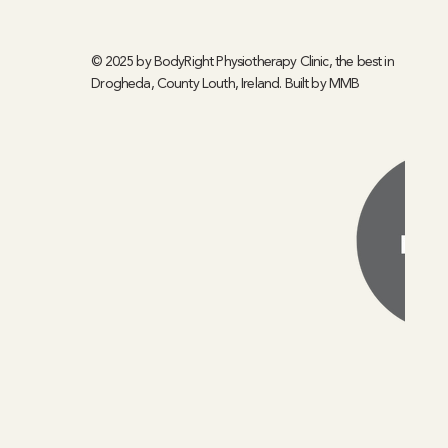
© 2025 by BodyRight Physiotherapy Clinic, the best in
Drogheda, County Louth, Ireland. Built by
MMB