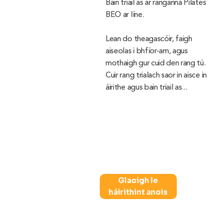
Bain triail as ár ranganna Pilates
BEO ar líne.
Lean do theagascóir, faigh
aiseolas i bhfíor-am, agus
mothaigh gur cuid den rang tú.
Cuir rang trialach saor in aisce in
áirithe agus bain triail as...
Glaoigh le
háirithint anois