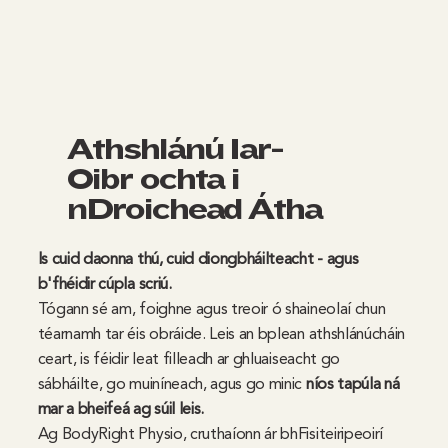
Athshlánú Iar-
Oibríochta i
nDroichead Átha
Is cuid daonna thú, cuid diongbháilteacht - agus
b'fhéidir cúpla scriú.
Tógann sé am, foighne agus treoir ó shaineolaí chun
téarnamh tar éis obráide. Leis an bplean athshlánúcháin
ceart, is féidir leat filleadh ar ghluaiseacht go
sábháilte, go muiníneach, agus go minic
níos tapúla ná
mar a bheifeá ag súil leis.
Ag BodyRight Physio, cruthaíonn ár bhFisiteiripeoirí