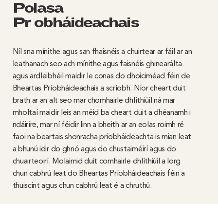
Polasaí
Príobháideachais
Níl sna mínithe agus san fhaisnéis a chuirtear ar fáil ar an
leathanach seo ach mínithe agus faisnéis ghinearálta
agus ardleibhéil maidir le conas do dhoiciméad féin de
Bheartas Príobháideachais a scríobh. Níor cheart duit
brath ar an alt seo mar chomhairle dhlíthiúil ná mar
mholtaí maidir leis an méid ba cheart duit a dhéanamh i
ndáiríre, mar ní féidir linn a bheith ar an eolas roimh ré
faoi na beartais shonracha príobháideachta is mian leat
a bhunú idir do ghnó agus do chustaiméirí agus do
chuairteoirí. Molaimid duit comhairle dhlíthiúil a lorg
chun cabhrú leat do Bheartas Príobháideachais féin a
thuiscint agus chun cabhrú leat é a chruthú.