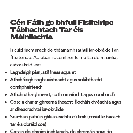
Cén Fáth go bhfuil Fisiteiripe
Tábhachtach Tar éis
Máinliachta
Is cuid riachtanach de théarnamh rathúil iar-obráide í an
fhisiteiripe. Ag obair i gcomhréir le moltaí do mháinlia,
cabhraímid leat:
Laghdaigh pian, stiffness agus at
Athchóirigh soghluaisteacht agus solúbthacht
comhpháirteach
Athchruthaigh neart, cothromaíocht agus comhordú
Cosc a chur ar ghreamaitheacht fíocháin chréachta agus
ar dheacrachtaí iar-obráide
Seachain patrúin ghluaiseachta cúitimh (cosúil le bacach
tar éis obráid cos)
Cosain do dhroim íochtarach, do chromáin agus do