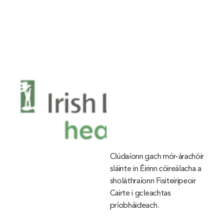
Clúdaíonn gach mór-árachóir
sláinte in Éirinn cóireálacha a
sholáthraíonn Fisiteiripeoir
Cairte i gcleachtas
príobháideach.