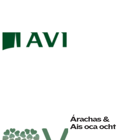
Árachas &
Aisíocaíocht