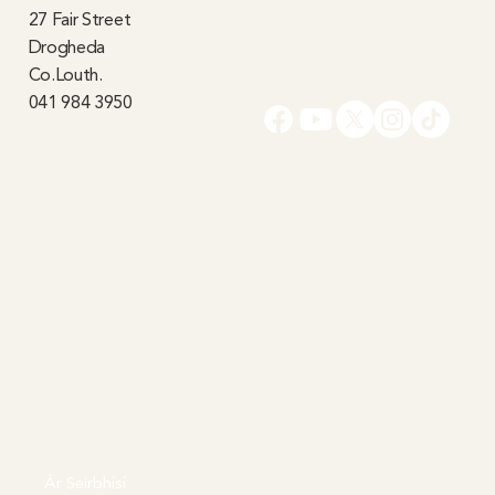
27 Fair Street
Drogheda
Co.Louth.
041 984 3950
Ár Seirbhísí