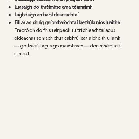
Luasaigh do thréimhse ama téarnaimh
Laghdaigh an baol deacrachtaí
Fill ar ais chuig gníomhaíochtaí laethúla níos luaithe
Treoróidh do fhisiteiripeoir tú trí chleachtaí agus
oideachas sonrach chun cabhrú leat a bheith ullamh
— go fisiciúil agus go meabhrach — don mhéid atá
romhat.