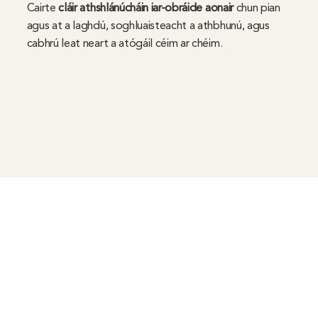
Cairte
cláir athshlánúcháin iar-obráide aonair
chun pian
agus at a laghdú, soghluaisteacht a athbhunú, agus
cabhrú leat neart a atógáil céim ar chéim.