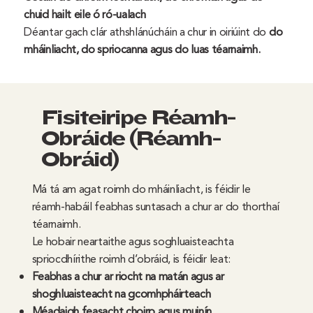
chuid hailt eile ó ró-ualach
Déantar gach clár athshlánúcháin a chur in oiriúint do
do
mháinliacht, do spriocanna agus do luas téarnaimh.
Fisiteiripe Réamh-
Obráide (Réamh-
Obráid)
Má tá am agat roimh do mháinliacht, is féidir le
réamh-habáil feabhas suntasach a chur ar do thorthaí
téarnaimh.
Le hobair neartaithe agus soghluaisteachta
spriocdhírithe roimh d’obráid, is féidir leat:
Feabhas a chur ar riocht na matán agus ar
shoghluaisteacht na gcomhpháirteach
Méadaigh feasacht choirp agus muinín