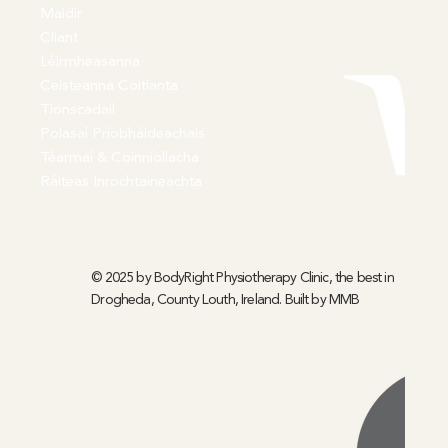
Maidir
Cliant
Léirmheasanna
Ceisteanna Coitianta
Tionscadail
Polasaí Príobháideachais
Téarmaí & Coinníollacha
Ráiteas Inrochtaineachta
© 2025 by BodyRight Physiotherapy Clinic, the best in
Drogheda, County Louth, Ireland. Built by
MMB