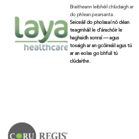
Braitheann leibhéil chlúdaigh ar
do phlean pearsanta.
Seiceáil do pholasaí nó déan
teagmháil le d’árachóir le
haghaidh sonraí — agus
tosaigh ar an gcóireáil agus tú
ar an eolas go bhfuil tú
clúdaithe.