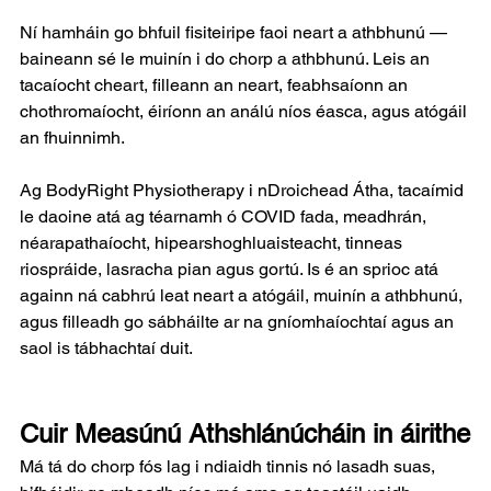
Ní hamháin go bhfuil fisiteiripe faoi neart a athbhunú — 
baineann sé le muinín i do chorp a athbhunú. Leis an 
tacaíocht cheart, filleann an neart, feabhsaíonn an 
chothromaíocht, éiríonn an análú níos éasca, agus atógáil 
an fhuinnimh.
Ag BodyRight Physiotherapy i nDroichead Átha, tacaímid 
le daoine atá ag téarnamh ó COVID fada, meadhrán, 
néarapathaíocht, hipearshoghluaisteacht, tinneas 
riospráide, lasracha pian agus gortú. Is é an sprioc atá 
againn ná cabhrú leat neart a atógáil, muinín a athbhunú, 
agus filleadh go sábháilte ar na gníomhaíochtaí agus an 
saol is tábhachtaí duit.
Cuir Measúnú Athshlánúcháin in áirithe
Má tá do chorp fós lag i ndiaidh tinnis nó lasadh suas, 