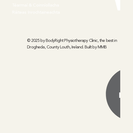
Téarmaí & Coinníollacha
Ráiteas Inrochtaineachta
© 2025 by BodyRight Physiotherapy Clinic, the best in
Drogheda, County Louth, Ireland. Built by
MMB