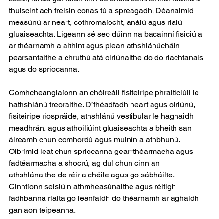
thuiscint ach freisin conas tú a spreagadh. Déanaimid 
measúnú ar neart, cothromaíocht, análú agus rialú 
gluaiseachta. Ligeann sé seo dúinn na bacainní fisiciúla 
ar théarnamh a aithint agus plean athshlánúcháin 
pearsantaithe a chruthú atá oiriúnaithe do do riachtanais 
agus do spriocanna.
Comhcheanglaíonn an chóireáil fisiteiripe phraiticiúil le 
hathshlánú treoraithe. D’fhéadfadh neart agus oiriúnú, 
fisiteiripe riospráide, athshlánú vestibular le haghaidh 
meadhrán, agus athoiliúint gluaiseachta a bheith san 
áireamh chun comhordú agus muinín a athbhunú. 
Oibrímid leat chun spriocanna gearrthéarmacha agus 
fadtéarmacha a shocrú, ag dul chun cinn an 
athshlánaithe de réir a chéile agus go sábháilte. 
Cinntíonn seisiúin athmheasúnaithe agus réitigh 
fadhbanna rialta go leanfaidh do théarnamh ar aghaidh 
gan aon teipeanna.