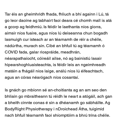
Tar éis an gheimhridh fhada, fhliuch a bhí againn i Lú, tá 
go leor daoine ag tabhairt faoi deara cé chomh mall is atá 
a gcorp ag feidhmiú. Is féidir le laethanta níos giorra, 
aimsir níos fuaire, agus níos lú deiseanna chun bogadh 
lasmuigh cur isteach ar an téarnamh de réir a chéile, 
nádúrtha, murach sin. Cibé an bhfuil tú ag téarnamh ó 
COVID fada, galar riospráide, meadhrán, 
néarapathaíocht, cóireáil ailse, nó ag bainistiú lasair 
hipearshoghluaisteachta, is féidir leis an ngeimhreadh 
matáin a fhágáil níos laige, análú níos lú éifeachtach, 
agus an córas néarógach níos cosantaí.
Is gnách go mbíonn sé an-choitianta ag an am seo den 
bhliain go mbraitheann tú réidh le neart a atógáil, ach gan 
a bheith cinnte conas é sin a dhéanamh go sábháilte. Ag 
BodyRight Physiotherapy i nDroichead Átha, tuigimid 
nach bhfuil téarnamh faoi shíomptóim a bhrú trína chéile. 