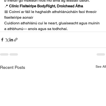
b’fhéidir go mbeadh níos mó ama ag teastáil uaidh.
📍
Clinic Fisiteiripe BodyRight, Droichead Átha
📅 Coinní ar fáil le haghaidh athshlánúcháin faoi threoir 
fiseiteiripe aonair
Cuidíonn athshlánú cuí le neart, gluaiseacht agus muinín 
a athbhunú— anois agus sa todhchaí.
See All
Recent Posts