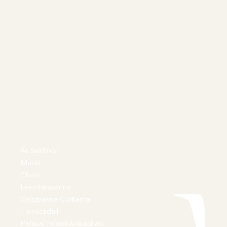
Ár Seirbhísí
Maidir
Cliant
Léirmheasanna
Ceisteanna Coitianta
Tionscadail
Polasaí Príobháideachais