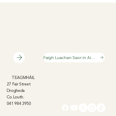
Cén Fáth a bhfuil Pilates ag Teacht Chun
Cinn d'Fhir (Agus Cén Fáth a bhFilleann
siad i gCónaí)
Faigh Luachan Saor in Aisce
TEAGMHÁIL
27 Fair Street
Drogheda
Co.Louth.
041 984 3950