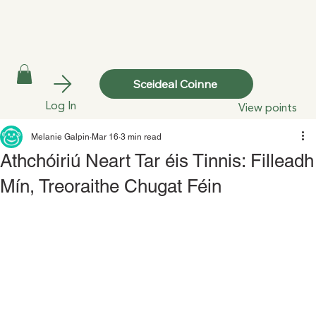
Sceideal Coinne
Log In
View points
Melanie Galpin
Mar 16
3 min read
Athchóiriú Neart Tar éis Tinnis: Filleadh
Mín, Treoraithe Chugat Féin