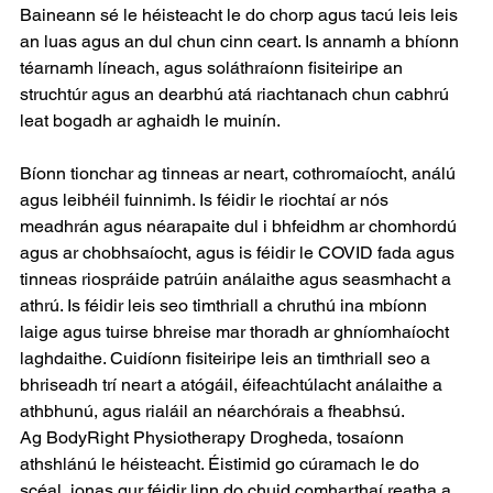
Baineann sé le héisteacht le do chorp agus tacú leis leis 
an luas agus an dul chun cinn ceart. Is annamh a bhíonn 
téarnamh líneach, agus soláthraíonn fisiteiripe an 
struchtúr agus an dearbhú atá riachtanach chun cabhrú 
leat bogadh ar aghaidh le muinín.
Bíonn tionchar ag tinneas ar neart, cothromaíocht, análú 
agus leibhéil fuinnimh. Is féidir le riochtaí ar nós 
meadhrán agus néarapaite dul i bhfeidhm ar chomhordú 
agus ar chobhsaíocht, agus is féidir le COVID fada agus 
tinneas riospráide patrúin análaithe agus seasmhacht a 
athrú. Is féidir leis seo timthriall a chruthú ina mbíonn 
laige agus tuirse bhreise mar thoradh ar ghníomhaíocht 
laghdaithe. Cuidíonn fisiteiripe leis an timthriall seo a 
bhriseadh trí neart a atógáil, éifeachtúlacht análaithe a 
athbhunú, agus rialáil an néarchórais a fheabhsú.
Ag BodyRight Physiotherapy Drogheda, tosaíonn 
athshlánú le héisteacht. Éistimid go cúramach le do 
scéal, ionas gur féidir linn do chuid comharthaí reatha a 